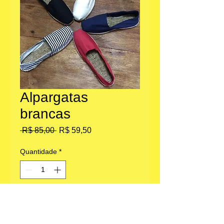
Alpargatas
brancas
Preço
Preço
 R$ 85,00 
R$ 59,50
normal
promocional
Quantidade
*
Adicionar ao carrinho