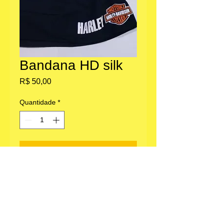
Bandana HD silk
Preço
R$ 50,00
Quantidade
*
Adicionar ao carrinho
Escritório: Av. Paulista 1636, Bela Vista,
São Paulo, SP.
Loja parceira em Morungaba, SP
FDS: 08-13:30 ao lado caixa Shell