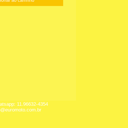
ionar ao carrinho
tsapp: 11.96632-4354
o@euromoto.com.br