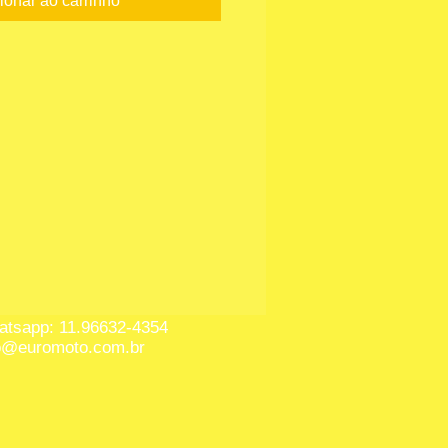
ionar ao carrinho
tsapp: 11.96632-4354
o@euromoto.com.br