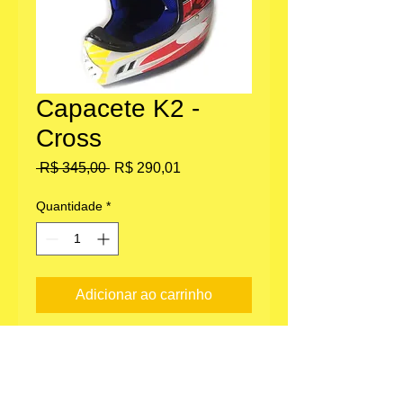
Capacete K2 -
Cross
Preço
Preço
 R$ 345,00 
R$ 290,01
normal
promocional
Quantidade
*
Adicionar ao carrinho
Capacete todo terreno / motocross 
k2-270