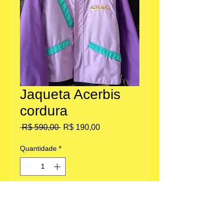
Jaqueta Acerbis
cordura
Preço
Preço
 R$ 590,00 
R$ 190,00
normal
promocional
Quantidade
*
Adicionar ao carrinho