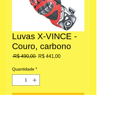
Luvas X-VINCE -
Couro, carbono
Preço
Preço
 R$ 490,00 
R$ 441,00
normal
promocional
Quantidade
*
Adicionar ao carrinho
Escritório: Av. Paulista 1636, Bela Vista,
São Paulo, SP.
Loja parceira em Morungaba, SP