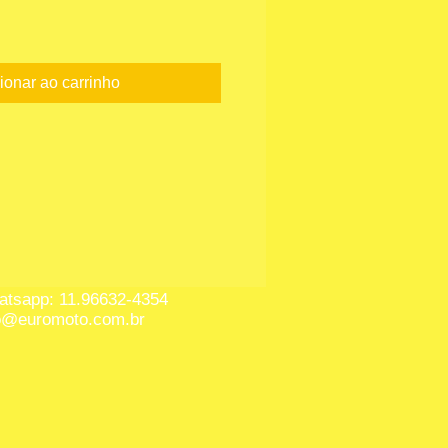
ionar ao carrinho
tsapp: 11.96632-4354
o@euromoto.com.br