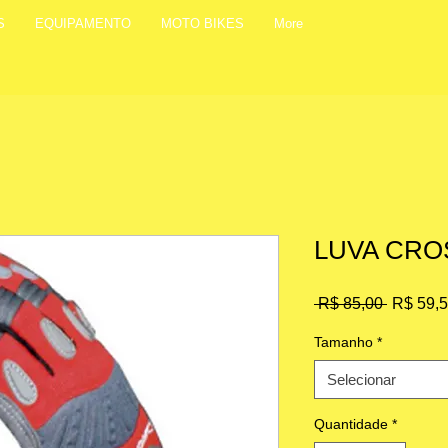
S
EQUIPAMENTO
MOTO BIKES
More
LUVA CROS
Preço
 R$ 85,00 
R$ 59,
normal
Tamanho
*
Selecionar
Quantidade
*