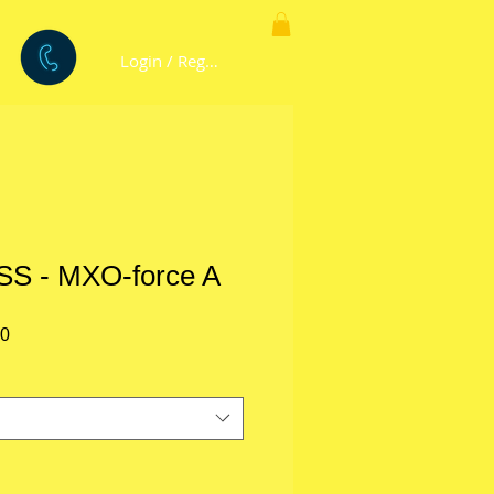
Login / Registre-se
S - MXO-force A
Preço
50
promocional