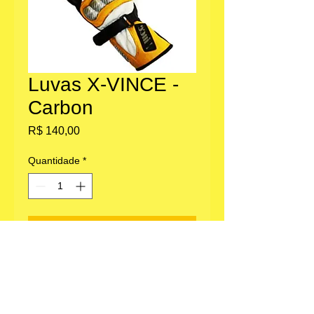
Luvas X-VINCE -
Carbon
Preço
R$ 140,00
Quantidade
*
Adicionar ao carrinho
Escritório: Av. Paulista 1636, Bela Vista,
São Paulo, SP.
Loja parceira em Morungaba, SP