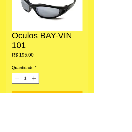
Oculos BAY-VIN
101
Preço
R$ 195,00
Quantidade
*
Adicionar ao carrinho
Escritório: Av. Paulista 1636, Bela Vista,
São Paulo, SP.
Loja parceira em Morungaba, SP