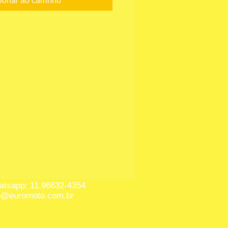
ionar ao carrinho
tsapp: 11.96632-4354
o@euromoto.com.br