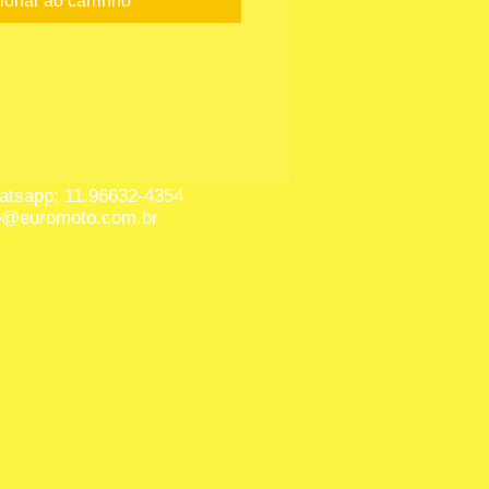
ionar ao carrinho
tsapp: 11.96632-4354
o@euromoto.com.br