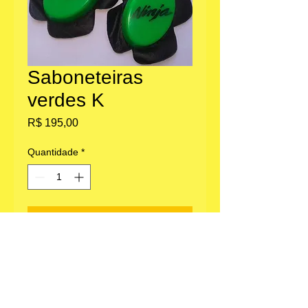
Saboneteiras
verdes K
Preço
R$ 195,00
Quantidade
*
Adicionar ao carrinho
Escritório: Av. Paulista 1636, Bela Vista,
São Paulo, SP.
Loja parceira em Morungaba, SP