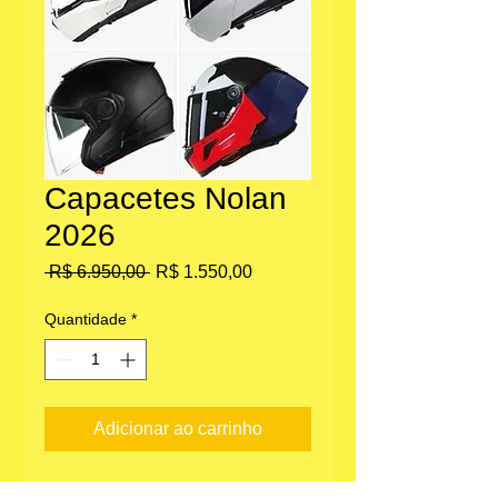
Capacetes Nolan
2026
Preço
Preço
 R$ 6.950,00 
R$ 1.550,00
normal
promocional
Quantidade
*
Adicionar ao carrinho
Escolher o modelo em www.nolan.it